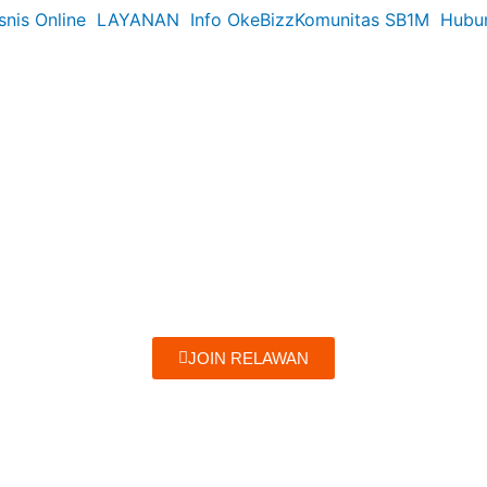
snis Online
LAYANAN
Info OkeBizz
Komunitas SB1M
Hubu
JOIN RELAWAN