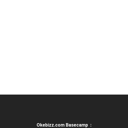
urabaya
CV
Solo Raya
PT 
t Group
Bank Nega
jahtera
PT Bukit
ogi Jakarta
PT MSI
ina
Bar
Okebizz.com Basecamp :