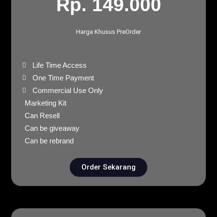
Rp. 149.000
Harga Khusus PreOrder
Life Time Access
One Time Payment
Commercial Use Only
Marketing Kit
Can Resell
Can be giveaway
Can be rebrand
Order Sekarang