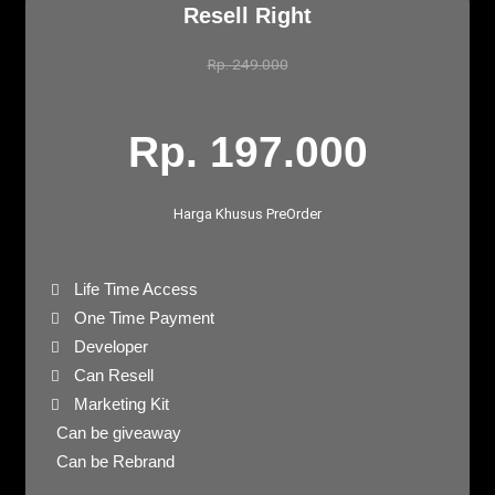
Resell Right
Rp. 249.000
Rp. 197.000
Harga Khusus PreOrder
Life Time Access
One Time Payment
Developer
Can Resell
Marketing Kit
Can be giveaway
Can be Rebrand