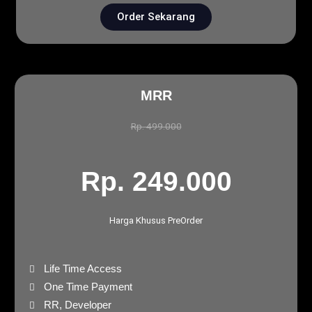
Order Sekarang
MRR
Rp. 499.000
Rp. 249.000
Harga Khusus PreOrder
Life Time Access
One Time Payment
RR, Developer