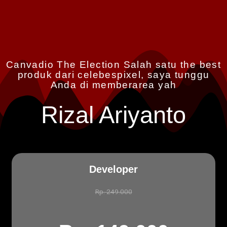
Canvadio The Election Salah satu the best
produk dari celebespixel, saya tunggu
Anda di memberarea yah
Rizal Ariyanto
Developer
Rp. 249.000