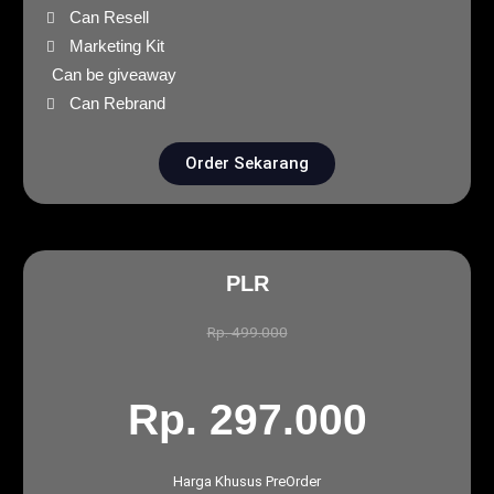
Can Resell
Marketing Kit
Can be giveaway
Can Rebrand
Order Sekarang
PLR
Rp. 499.000
Rp. 297.000
Harga Khusus PreOrder