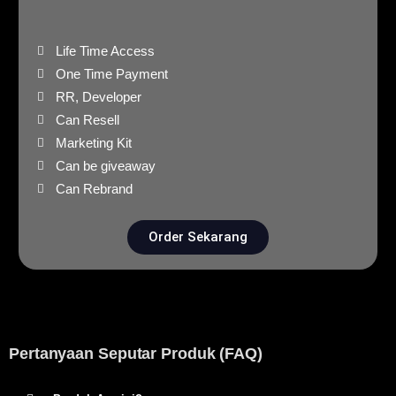
Life Time Access
One Time Payment
RR, Developer
Can Resell
Marketing Kit
Can be giveaway
Can Rebrand
Order Sekarang
Pertanyaan Seputar Produk (FAQ)