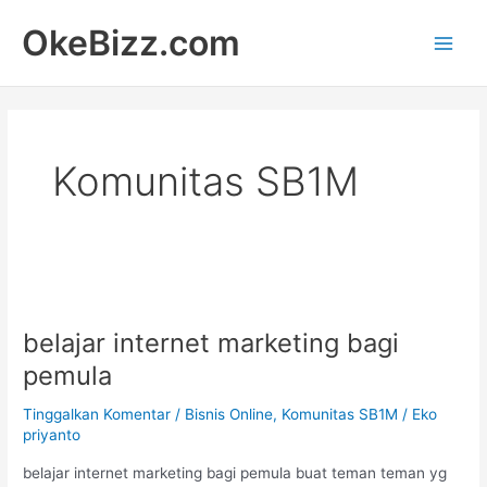
Lewati
Main
OkeBizz.com
ke
Men
konten
Komunitas SB1M
belajar
internet
belajar internet marketing bagi
marketing
bagi
pemula
pemula
Tinggalkan Komentar
/
Bisnis Online
,
Komunitas SB1M
/
Eko
priyanto
belajar internet marketing bagi pemula buat teman teman yg