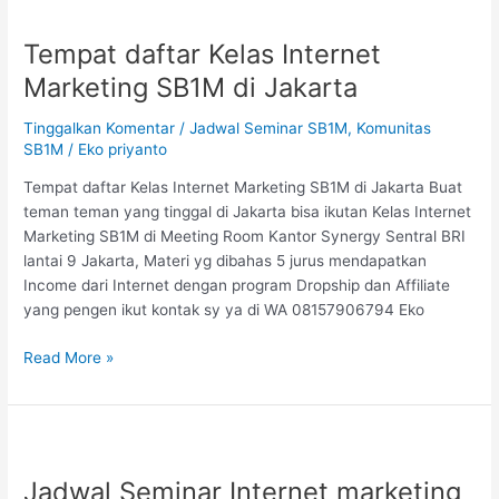
Tempat
daftar
Tempat daftar Kelas Internet
Kelas
Internet
Marketing SB1M di Jakarta
Marketing
SB1M
Tinggalkan Komentar
/
Jadwal Seminar SB1M
,
Komunitas
di
SB1M
/
Eko priyanto
Jakarta
Tempat daftar Kelas Internet Marketing SB1M di Jakarta Buat
teman teman yang tinggal di Jakarta bisa ikutan Kelas Internet
Marketing SB1M di Meeting Room Kantor Synergy Sentral BRI
lantai 9 Jakarta, Materi yg dibahas 5 jurus mendapatkan
Income dari Internet dengan program Dropship dan Affiliate
yang pengen ikut kontak sy ya di WA 08157906794 Eko
Read More »
Jadwal
Seminar
Jadwal Seminar Internet marketing
Internet