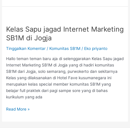
Kelas
Sapu
Kelas Sapu jagad Internet Marketing
jagad
Internet
SB1M di Jogja
Marketing
SB1M
Tinggalkan Komentar
/
Komunitas SB1M
/
Eko priyanto
di
Hallo teman teman baru aja di selenggarakan Kelas Sapu jagad
Jogja
Internet Marketing SB1M di Jogja yang di hadiri komunitas
SB1M dari Jogja, solo semarang, purwokerto dan sekitarnya
Kelas yang dilaksanakan di Hotel Fave kusumanegara ini
merupakan kelas special member komunitas SB1M yang
belajar full praktek dari pagi sampe sore yang di bahas
kurikulum yang ada
Read More »