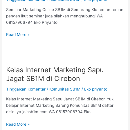
Seminar Marketing Online SB1M di Semarang Klo teman teman
pengen ikut seminar juga silahkan menghubungi WA
08157906794 Eko Priyanto
Read More »
Kelas
Internet
Kelas Internet Marketing Sapu
Marketing
Sapu
Jagat SB1M di Cirebon
Jagat
SB1M
Tinggalkan Komentar
/
Komunitas SB1M
/
Eko priyanto
di
Kelas Internet Marketing Sapu Jagat SB1M di Cirebon Yuk
Cirebon
belajar Internet Marketing Bareng Komunitas SB1M daftar
disini ya joinsb1m.com WA 08157906794 Eko
Read More »