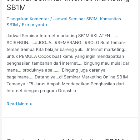
marketing
SB1M
SB1M
Tinggalkan Komentar
/
Jadwal Seminar SB1M
,
Komunitas
SB1M
/
Eko priyanto
Jadwal Seminar Internet marketing SB1M #KLATEN ……
#CIREBON……#JOGJA…#SEMARANG…#SOLO Buat teman-
teman Semua Kita belajar bareng yuk….Internet marketing…
untuk PEMULA Cocok buat kamu yang ingin mendapatkan
penghasilan tambahan dari internet…. bingung mau mulai dari
mana… produknya apa……. Bingung juga caranya
bagaimana…. Datang ya…di Seminar Marketing Online SB1M
Temanya : “5 Jurus Ampuh Mendapatkan Penghasilan dari
Internet dengan program Dropship
Read More »
Seminar
Internet