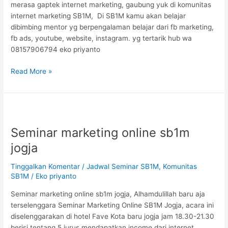
merasa gaptek internet marketing, gaubung yuk di komunitas
internet marketing SB1M, Di SB1M kamu akan belajar
dibimbing mentor yg berpengalaman belajar dari fb marketing,
fb ads, youtube, website, instagram. yg tertarik hub wa
08157906794 eko priyanto
Read More »
Seminar
marketing
Seminar marketing online sb1m
online
sb1m
jogja
jogja
Tinggalkan Komentar
/
Jadwal Seminar SB1M
,
Komunitas
SB1M
/
Eko priyanto
Seminar marketing online sb1m jogja, Alhamdulillah baru aja
terselenggara Seminar Marketing Online SB1M Jogja, acara ini
diselenggarakan di hotel Fave Kota baru jogja jam 18.30-21.30
berisi tentang 5 jurus mendapatkan income dari internet