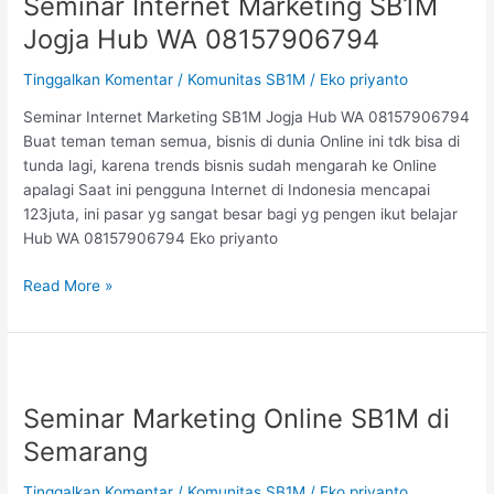
Seminar Internet Marketing SB1M
Marketing
SB1M
Jogja Hub WA 08157906794
Jogja
Hub
Tinggalkan Komentar
/
Komunitas SB1M
/
Eko priyanto
WA
Seminar Internet Marketing SB1M Jogja Hub WA 08157906794
08157906794
Buat teman teman semua, bisnis di dunia Online ini tdk bisa di
tunda lagi, karena trends bisnis sudah mengarah ke Online
apalagi Saat ini pengguna Internet di Indonesia mencapai
123juta, ini pasar yg sangat besar bagi yg pengen ikut belajar
Hub WA 08157906794 Eko priyanto
Read More »
Seminar
Marketing
Seminar Marketing Online SB1M di
Online
SB1M
Semarang
di
Semarang
Tinggalkan Komentar
/
Komunitas SB1M
/
Eko priyanto