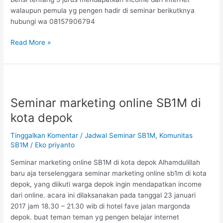
walaupun pemula yg pengen hadir di seminar berikutknya
hubungi wa 08157906794
Read More »
Seminar
marketing
Seminar marketing online SB1M di
online
SB1M
kota depok
di
kota
Tinggalkan Komentar
/
Jadwal Seminar SB1M
,
Komunitas
depok
SB1M
/
Eko priyanto
Seminar marketing online SB1M di kota depok Alhamdulillah
baru aja terselenggara seminar marketing online sb1m di kota
depok, yang diikuti warga depok ingin mendapatkan income
dari online. acara ini dilaksanakan pada tanggal 23 januari
2017 jam 18.30 – 21.30 wib di hotel fave jalan margonda
depok. buat teman teman yg pengen belajar internet