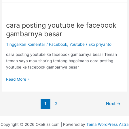
cara
posting
cara posting youtube ke facebook
youtube
ke
gambarnya besar
facebook
gambarnya
Tinggalkan Komentar
/
Facebook
,
Youtube
/
Eko priyanto
besar
cara posting youtube ke facebook gambarnya besar Teman
teman saya mau sharing tentang bagaimana cara posting
youtube ke facebook gambarnya besar
Read More »
1
2
Next
→
Copyright © 2026 OkeBizz.com | Powered by
Tema WordPress Astra