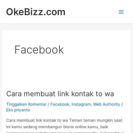
Lewati
Main
OkeBizz.com
ke
Men
konten
Facebook
Cara
membuat
Cara membuat link kontak to wa
link
kontak
Tinggalkan Komentar
/
Facebook
,
Instagram
,
Web Authority
/
to
Eko priyanto
wa
Cara membuat link kontak to wa Teman teman mungkin saat
ini kamu sedang membangun bisnis online kamu, baik