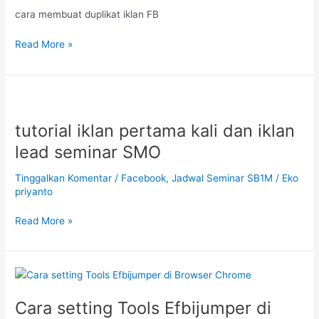
cara membuat duplikat iklan FB
Read More »
tutorial
iklan
tutorial iklan pertama kali dan iklan
pertama
kali
lead seminar SMO
dan
iklan
Tinggalkan Komentar
/
Facebook
,
Jadwal Seminar SB1M
/
Eko
lead
priyanto
seminar
Read More »
SMO
Cara
setting
Cara setting Tools Efbijumper di
Tools