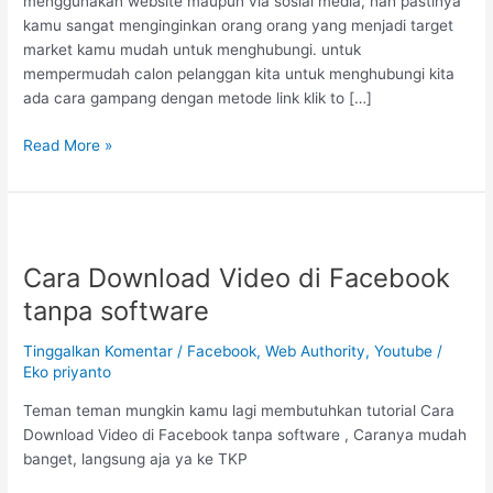
menggunakan website maupun via sosial media, nah pastinya
kamu sangat menginginkan orang orang yang menjadi target
market kamu mudah untuk menghubungi. untuk
mempermudah calon pelanggan kita untuk menghubungi kita
ada cara gampang dengan metode link klik to […]
Read More »
Cara
Download
Cara Download Video di Facebook
Video
di
tanpa software
Facebook
tanpa
Tinggalkan Komentar
/
Facebook
,
Web Authority
,
Youtube
/
software
Eko priyanto
Teman teman mungkin kamu lagi membutuhkan tutorial Cara
Download Video di Facebook tanpa software , Caranya mudah
banget, langsung aja ya ke TKP