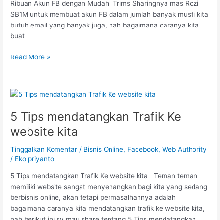
Ribuan Akun FB dengan Mudah, Trims Sharingnya mas Rozi
SB1M untuk membuat akun FB dalam jumlah banyak musti kita
butuh email yang banyak juga, nah bagaimana caranya kita
buat
Read More »
5
Tips
5 Tips mendatangkan Trafik Ke
mendatangkan
Trafik
website kita
Ke
website
Tinggalkan Komentar
/
Bisnis Online
,
Facebook
,
Web Authority
kita
/
Eko priyanto
5 Tips mendatangkan Trafik Ke website kita Teman teman
memiliki website sangat menyenangkan bagi kita yang sedang
berbisnis online, akan tetapi permasalhannya adalah
bagaimana caranya kita mendatangkan trafik ke website kita,
nah berikut ini sy mau share tentang 5 Tips mendatangkan