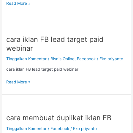
Read More »
cara
iklan
cara iklan FB lead target paid
FB
lead
webinar
target
paid
Tinggalkan Komentar
/
Bisnis Online
,
Facebook
/
Eko priyanto
webinar
cara iklan FB lead target paid webinar
Read More »
cara
membuat
cara membuat duplikat iklan FB
duplikat
iklan
Tinggalkan Komentar
/
Facebook
/
Eko priyanto
FB