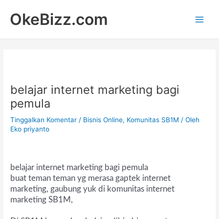
Lewati
Main
OkeBizz.com
ke
Men
konten
belajar internet marketing bagi
pemula
Tinggalkan Komentar
/
Bisnis Online
,
Komunitas SB1M
/ Oleh
Eko priyanto
belajar internet marketing bagi pemula
buat teman teman yg merasa gaptek internet
marketing, gaubung yuk di komunitas internet
marketing SB1M,