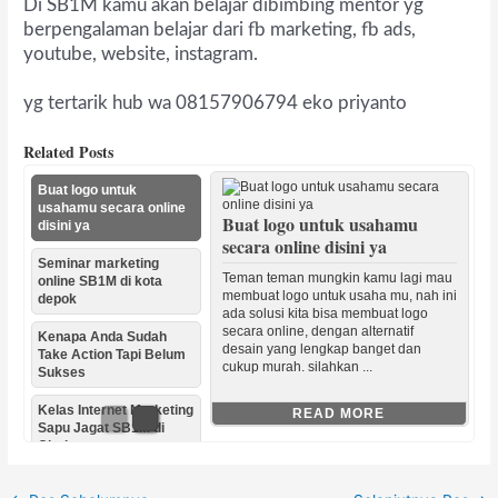
Di SB1M kamu akan belajar dibimbing mentor yg
berpengalaman belajar dari fb marketing, fb ads,
youtube, website, instagram.
yg tertarik hub wa 08157906794 eko priyanto
Related Posts
Buat logo untuk
usahamu secara online
Buat logo untuk usahamu
disini ya
secara online disini ya
Seminar marketing
Teman teman mungkin kamu lagi mau
online SB1M di kota
membuat logo untuk usaha mu, nah ini
depok
ada solusi kita bisa membuat logo
secara online, dengan alternatif
Kenapa Anda Sudah
desain yang lengkap banget dan
Take Action Tapi Belum
cukup murah. silahkan ...
Sukses
Kelas Internet Marketing
READ MORE
Sapu Jagat SB1M di
Cirebon