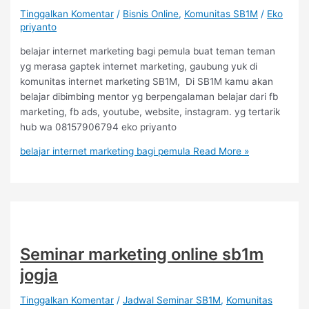
Tinggalkan Komentar
/
Bisnis Online
,
Komunitas SB1M
/
Eko
priyanto
belajar internet marketing bagi pemula buat teman teman
yg merasa gaptek internet marketing, gaubung yuk di
komunitas internet marketing SB1M, Di SB1M kamu akan
belajar dibimbing mentor yg berpengalaman belajar dari fb
marketing, fb ads, youtube, website, instagram. yg tertarik
hub wa 08157906794 eko priyanto
belajar internet marketing bagi pemula
Read More »
Seminar marketing online sb1m
jogja
Tinggalkan Komentar
/
Jadwal Seminar SB1M
,
Komunitas