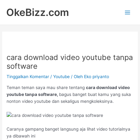
Lewati
Main
OkeBizz.com
ke
Men
konten
cara download video youtube tanpa
software
Tinggalkan Komentar
/
Youtube
/ Oleh
Eko priyanto
Teman teman saya mau share tentang
cara download video
youtube tanpa software,
bagus banget buat kamu yang suka
nonton video youtube dan sekaligus mengkoleksinya.
Caranya gampang banget langsung aja lihat video tutorialnya
ya dibawah ini