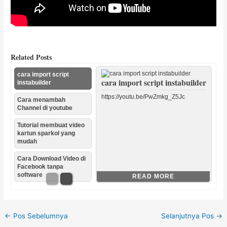
Related Posts
cara import script
cara import script instabuilder
instabuilder
https://youtu.be/PwZmkg_Z5Jc
Cara menambah
Channel di youtube
Tutorial membuat video
kartun sparkol yang
mudah
Cara Download Video di
Facebook tanpa
software
READ MORE
Tool gratis slideshow maker
←
Pos Sebelumnya
Selanjutnya Pos
→
Cara menambah Channel di
Tutorial membuat video
Cara Download Video di
Tutorial cara install lightshoot
cara posting youtube ke
Download gratis Music
Salah satu strategi marketing di