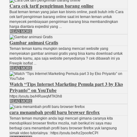
Cara cek tarif pengiriman barang online
Buat teman teman yang jalan kan bisnis online, pasti butuh info Cara
cek tarif pengiriman barang online saat ini teman teman untuk
menyecek pembiayaan pengiriman barang bisa membandingkan
harga diantara expedisi yang ...
READ MORE
Gambar animasi Gratis
Teman teman kamu mungkin sedang mencari website yang
menyeiakan gambar animasi gratis yang bisa kamu download untuk
website kamu, apa saja website penyedianya ? cek dibawah ini ya
Freepik isoflat ...
READ MORE
Watch “Tips Internet Marketing Pemula part 3 by Eko
Priyanto” on YouTube
https://youtu.be/HRuwqMTK0h8
READ MORE
cara menambah profil baru browser firefox
Teman teman mungkin anda lagi mencari gimana caranya kita
menduplikasi browser firefox mozila, nah berikut ini saya mau
berbagi cara menambah profil baru browser firefox yuk langsung
simak video tutorialnya : https://youtu.be/hz2poofeCPI