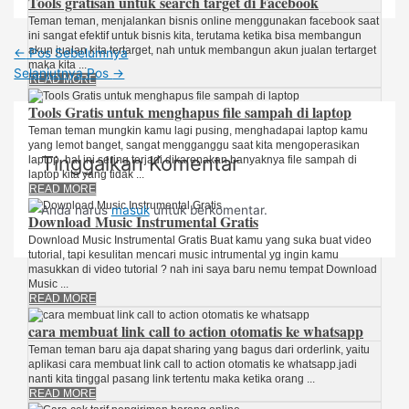
Tools gratisan untuk search target di Facebook
Teman teman, menjalankan bisnis online menggunakan facebook saat
ini sangat efektif untuk bisnis kita, terutama ketika bisa membangun
akun jualan kita tertarget, nah untuk membangun akun jualan tertarget
←
Pos Sebelumnya
maka kita ...
Selanjutnya Pos
→
READ MORE
Tools Gratis untuk menghapus file sampah di laptop
Teman teman mungkin kamu lagi pusing, menghadapai laptop kamu
yang lemot banget, sangat mengganggu saat kita mengoperasikan
Tinggalkan Komentar
laptop. hal ini sering terjadi dikarenakan banyaknya file sampah di
laptop kita yang tidak ...
READ MORE
Anda harus
masuk
untuk berkomentar.
Download Music Instrumental Gratis
Download Music Instrumental Gratis Buat kamu yang suka buat video
tutorial, tapi kesulitan mencari music intrumental yg ingin kamu
masukkan di video tutorial ? nah ini saya baru nemu tempat Download
Music ...
READ MORE
cara membuat link call to action otomatis ke whatsapp
Teman teman baru aja dapat sharing yang bagus dari orderlink, yaitu
aplikasi cara membuat link call to action otomatis ke whatsapp.jadi
nanti kita tinggal pasang link tertentu maka ketika orang ...
READ MORE