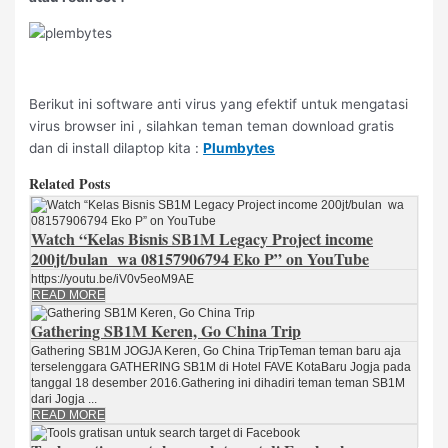
Berikut ini software anti virus yang efektif untuk mengatasi
virus browser ini , silahkan teman teman download gratis
dan di install dilaptop kita :
Plumbytes
Related Posts
Watch “Kelas Bisnis SB1M Legacy Project income
200jt/bulan wa 08157906794 Eko P” on YouTube
https://youtu.be/iV0v5eoM9AE
READ MORE
Gathering SB1M Keren, Go China Trip
Gathering SB1M JOGJA Keren, Go China TripTeman teman baru aja
terselenggara GATHERING SB1M di Hotel FAVE KotaBaru Jogja pada
tanggal 18 desember 2016.Gathering ini dihadiri teman teman SB1M
dari Jogja ...
READ MORE