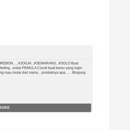
#CIREBON......#JOGJA...#SEMARANG...#SOLO Buat
arketing...untuk PEMULA Cocok buat kamu yang ingin
g mau mulai dari mana... produknya apa....... Bingung
MORE
 Jogja
 WA 08157906794
 di Jakarta