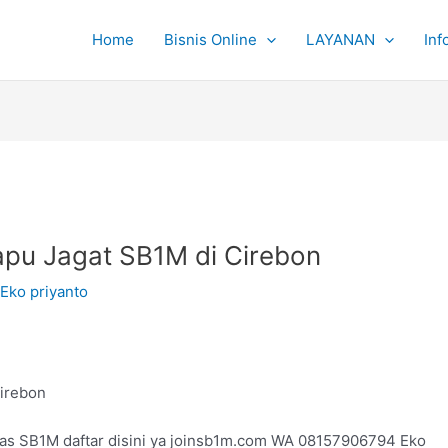
Home
Bisnis Online
LAYANAN
Inf
Sapu Jagat SB1M di Cirebon
Eko priyanto
Cirebon
tas SB1M daftar disini ya joinsb1m.com WA 08157906794 Eko