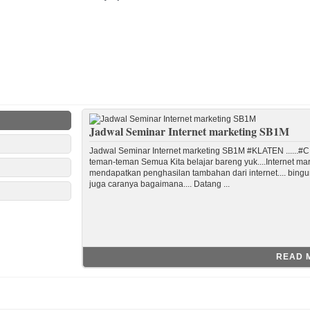
Jadwal Seminar Internet marketing SB1M
Jadwal Seminar Internet marketing SB1M #KLATEN ......
teman-teman Semua Kita belajar bareng yuk....Internet m
mendapatkan penghasilan tambahan dari internet.... bingun
juga caranya bagaimana.... Datang ...
READ 
Kelas Sapu jagad Internet Marketing SB1M di
Seminar Marketing Online SB1M di Semarang
Kursus internet marketing di jogja
Seminar Internet Marketing SB1M Jogja Hub
Seminar marketing online sb1m jogja
belajar internet marketing bagi pemula
Tempat daftar Kelas Internet Marketing SB1M
Seminar marketing online SB1M di kota depok