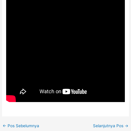
←
Pos Sebelumnya
Selanjutnya Pos
→