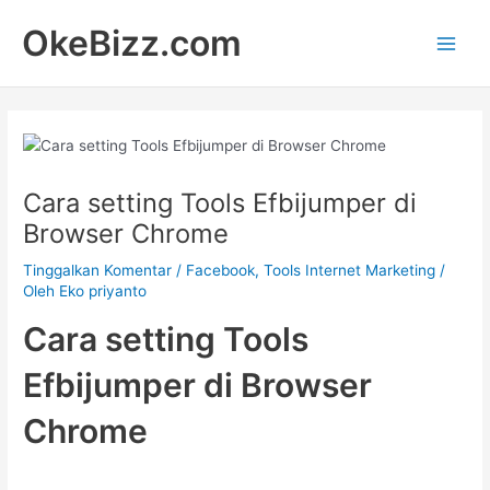
Lewati
Main
OkeBizz.com
ke
Men
konten
Cara setting Tools Efbijumper di
Browser Chrome
Tinggalkan Komentar
/
Facebook
,
Tools Internet Marketing
/
Oleh
Eko priyanto
Cara setting Tools
Efbijumper di Browser
Chrome