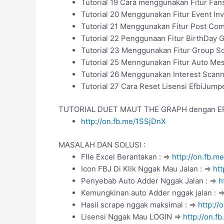
Tutorial 19 Cara menggunakan Fitur Fan
Tutorial 20 Menggunakan Fitur Event Inv
Tutorial 21 Menggunakan Fitur Post C
Tutorial 22 Penggunaan Fitur BirthDay G
Tutorial 23 Menggunakan Fitur Group S
Tutorial 25 Menngunakan Fitur Auto M
Tutorial 26 Menggunakan Interest Scan
Tutorial 27 Cara Reset Lisensi EfbiJum
TUTORIAL DUET MAUT THE GRAPH dengan E
http://on.fb.me/1SSjDnX
MASALAH DAN SOLUSI :
FIle Excel Berantakan : =>
http://on.fb.m
Icon FBJ Di Klik Nggak Mau Jalan : =>
ht
Penyebab Auto Adder Nggak Jalan : =>
h
Kemungkinan auto Adder nggak jalan : =
Hasil scrape nggak maksimal : =>
http://
Lisensi Nggak Mau LOGIN =>
http://on.