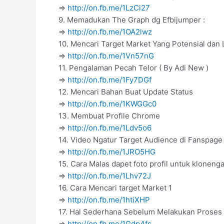
=>
http://on.fb.me/1LzCi27
9. Memadukan The Graph dg Efbijumper :
=>
http://on.fb.me/1OA2lwz
10. Mencari Target Market Yang Potensial dan 
=>
http://on.fb.me/1Vn57nG
11. Pengalaman Pecah Telor ( By Adi New )
=>
http://on.fb.me/1Fy7DGf
12. Mencari Bahan Buat Update Status
=>
http://on.fb.me/1KWGGc0
13. Membuat Profile Chrome
=>
http://on.fb.me/1Ldv5o6
14. Video Ngatur Target Audience di Fanspage
=>
http://on.fb.me/1JRO5HG
15. Cara Malas dapet foto profil untuk kloneng
=>
http://on.fb.me/1Lhv72J
16. Cara Mencari target Market 1
=>
http://on.fb.me/1htiXHP
17. Hal Sederhana Sebelum Melakukan Proses 
=>
http://on.fb.me/1Gdp4fs