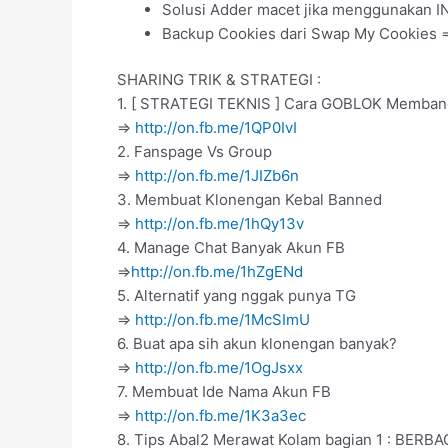
Solusi Adder macet jika menggunakan 
Backup Cookies dari Swap My Cookies 
SHARING TRIK & STRATEGI :
1. [ STRATEGI TEKNIS ] Cara GOBLOK Membang
=>
http://on.fb.me/1QP0IvI
2. Fanspage Vs Group
=>
http://on.fb.me/1JIZb6n
3. Membuat Klonengan Kebal Banned
=>
http://on.fb.me/1hQy13v
4. Manage Chat Banyak Akun FB
=>
http://on.fb.me/1hZgENd
5. Alternatif yang nggak punya TG
=>
http://on.fb.me/1McSImU
6. Buat apa sih akun klonengan banyak?
=>
http://on.fb.me/1OgJsxx
7. Membuat Ide Nama Akun FB
=>
http://on.fb.me/1K3a3ec
8. Tips Abal2 Merawat Kolam bagian 1 : BERBA