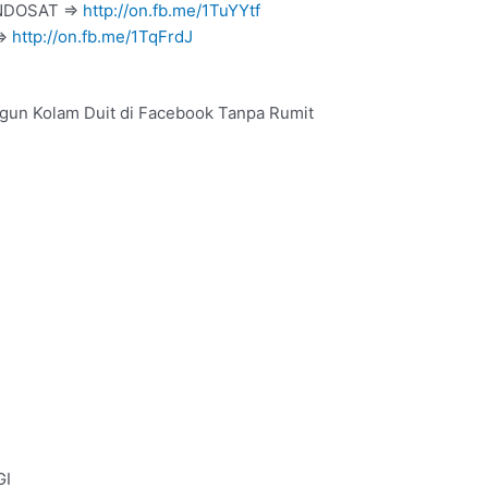
INDOSAT =>
http://on.fb.me/1TuYYtf
=>
http://on.fb.me/1TqFrdJ
un Kolam Duit di Facebook Tanpa Rumit
GI