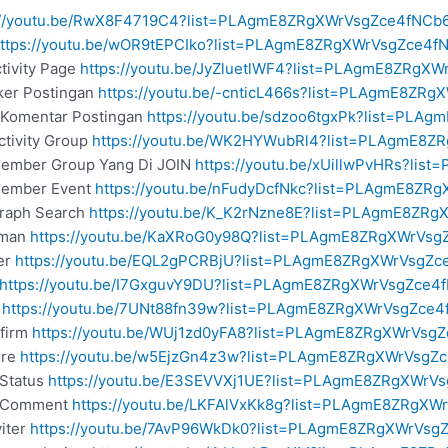
://youtu.be/RwX8F4719C4?list=PLAgmE8ZRgXWrVsgZce4fNCb
ttps://youtu.be/wOR9tEPCIko?list=PLAgmE8ZRgXWrVsgZce4f
tivity Page
https://youtu.be/JyZluetlWF4?list=PLAgmE8ZRgX
iker Postingan
https://youtu.be/-cnticL466s?list=PLAgmE8ZR
r Komentar Postingan
https://youtu.be/sdzoo6tgxPk?list=PL
ctivity Group
https://youtu.be/WK2HYWubRl4?list=PLAgmE8Z
 Member Group Yang Di JOIN
https://youtu.be/xUillwPvHRs?l
 Member Event
https://youtu.be/nFudyDcfNkc?list=PLAgmE8Z
Graph Search
https://youtu.be/K_K2rNzne8E?list=PLAgmE8ZR
eman
https://youtu.be/KaXRoG0y98Q?list=PLAgmE8ZRgXWrVs
er
https://youtu.be/EQL2gPCRBjU?list=PLAgmE8ZRgXWrVsgZ
https://youtu.be/I7GxguvY9DU?list=PLAgmE8ZRgXWrVsgZce4
r
https://youtu.be/7UNt88fn39w?list=PLAgmE8ZRgXWrVsgZce
nfirm
https://youtu.be/WUj1zd0yFA8?list=PLAgmE8ZRgXWrVsg
ore
https://youtu.be/w5EjzGn4z3w?list=PLAgmE8ZRgXWrVsgZ
 Status
https://youtu.be/E3SEVVXj1UE?list=PLAgmE8ZRgXWrV
ke Comment
https://youtu.be/LKFAlVxKk8g?list=PLAgmE8ZRgX
viter
https://youtu.be/7AvP96WkDk0?list=PLAgmE8ZRgXWrVsg