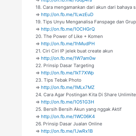
18. Cara mengamankan dari akun dari bahaya s
=>
http://on.fb.me/1LwzEuD
19. Tips Unyu Menganalisa Fanspage dan Grup
=>
http://on.fb.me/1OCHGrQ
20. The Power of Like + Komen
=>
http://on.fb.me/1hMudPH
21. Ciri Ciri IP jelek buat create akun
=>
http://on.fb.me/1W7am0w
22. Prinsip Dasar Targeting
=>
http://on.fb.me/1kT7XWp
23. Tips Tebak Photo
=>
http://on.fb.me/1MLx7MZ
24. Cara Agar Postingan Kita Di Share Unlimit
=>
http://on.fb.me/1O51G3H
25. Bersih Bersih Akun yang nggak Aktif
=>
http://on.fb.me/1WC06K4
26. Prinsip Dasar Jualan Online
=>
http://on.fb.me/1JwRx1B