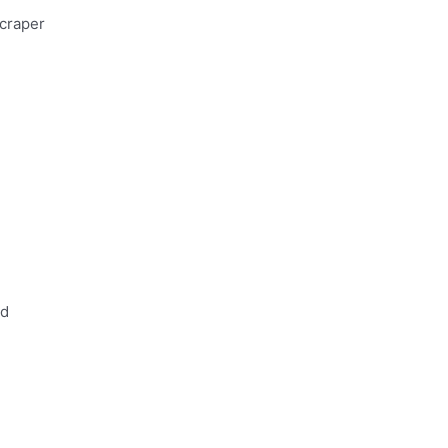
craper
ed