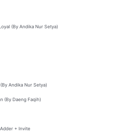
Loyal (By Andika Nur Setya)
 (By Andika Nur Setya)
an (By Daeng Faqih)
Adder + Invite