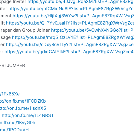
spage Inviter
https://youtu.be/4JJvgLRqaXM?list=PLAgmE8Z
iter
https://youtu.be/ofCMiqNu8lA?list=PLAgmE8ZRgXWrVsgZ
omment
https://youtu.be/HIjIXqj8WYw?list=PLAgmE8ZRgXWrVs
ift
https://youtu.be/Q-PYv0_aaHY?list=PLAgmE8ZRgXWrVsgZ
craper dan Group Joiner
https://youtu.be/5vOwhXvNGGo?lis
essage
https://youtu.be/mrq5_QzLV4E?list=PLAgmE8ZRgXWrVs
ner
https://youtu.be/cDxy8cV1LyY?list=PLAgmE8ZRgXWrVsgZc
per
https://youtu.be/gdxfCAfYIkE?list=PLAgmE8ZRgXWrVsgZce
FBI JUMPER
e/1Fx65Xe
tp://on.fb.me/1FCDZKb
ttp://on.fb.me/1isdnX5
>
http://on.fb.me/1L4NRST
on.fb.me/1KvyG0h
fb.me/1PODuVH